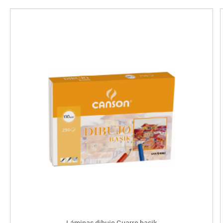
Láminas dibujo Guarro basik