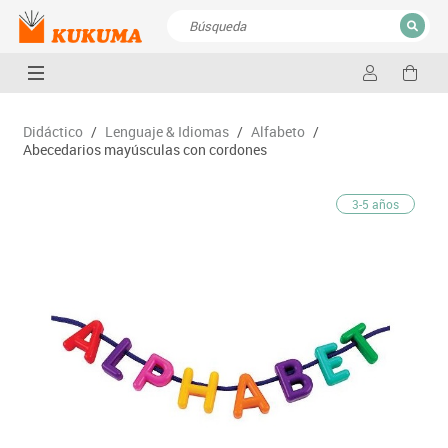
CERRAR
Resultados de la búsqueda
Didáctico
/
Lenguaje & Idiomas
/
Alfabeto
/
Abecedarios mayúsculas con cordones
3-5 años