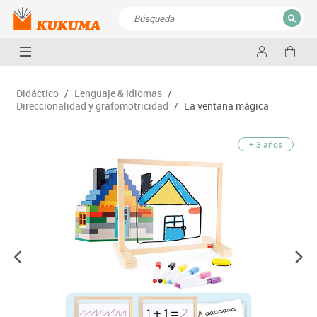
CERRAR
Resultados de la búsqueda
Didáctico
/
Lenguaje & Idiomas
/
Direccionalidad y grafomotricidad
/
La ventana mágica
+ 3 años