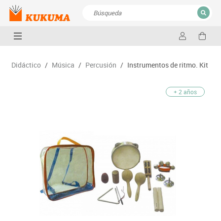
CERRAR
Resultados de la búsqueda
Didáctico
/
Música
/
Percusión
/
Instrumentos de ritmo. Kit
+ 2 años