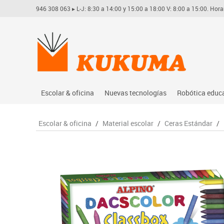
946 308 063
▸ L-J: 8:30 a 14:00 y 15:00 a 18:00 V: 8:00 a 15:00. Hora
Escolar & oficina
Nuevas tecnologías
Robótica educ
Archivo
Audio
Arduino
Escolar & oficina
/
Material escolar
/
Ceras Estándar
/
Complementos oficina
Conectividad y señal
Learning res
Dibujo técnico y artístico
Mobiliario tecnológico
Lego educati
Escritura y corrección
Monitores interactivos
Matatastudi
Higiene
Soportes
Vex robotics
Informática
Videoconferencia
Otros
Manualidades
Videoproyección
Material escolar