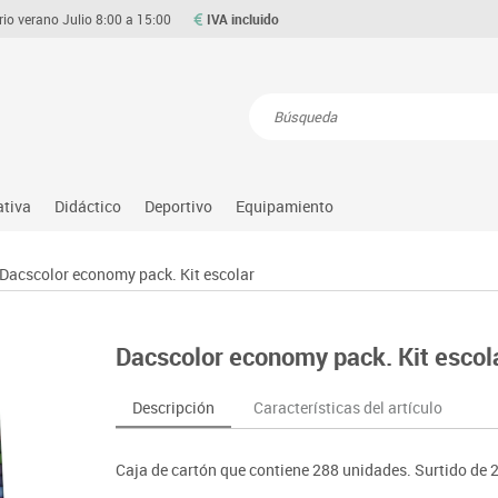
rio verano Julio 8:00 a 15:00
IVA incluido
Resultados de la búsqueda
ativa
Didáctico
Deportivo
Equipamiento
Asociación y atención
Atletismo
Aulas entornos naturales
Equipamiento
Dacscolor economy pack. Kit escolar
Matemáticas
ource
Ciencias
Balones y pelotas
Despachos y oficinas
Gimnasia rítmica
Medio natural, social y cultura
on
Construcciones
Béisbol
Espacios compartidos
Gimnasio
Motricidad fina
Dacscolor economy pack. Kit escol
o
Espacios exteriores
Comp. deportivos
Mesas educación
Hockey
Música
Espacios multisensoriales
Deportes alternativos
Muebles escolares
Piscina
Primeras edades
Descripción
Características del artículo
Juegos heurísticos
Deportes raqueta
Percheros, baldas y taquillas
Protección deportiva
Psicomotricidad
Juegos de mesa
Entrenamiento
Pizarras, vitrinas y expositores
Psicomotricidad
Stem
Caja de cartón que contiene 288 unidades. Surtido de 2
Juegos simbólicos
Sillas, bancos y taburetes
Tinkering