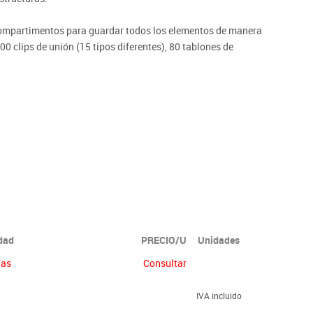
ompartimentos para guardar todos los elementos de manera
00 clips de unión (15 tipos diferentes), 80 tablones de
iones con ejemplos de construcciones.
idad
PRECIO/U
Unidades
ías
Consultar
IVA incluido