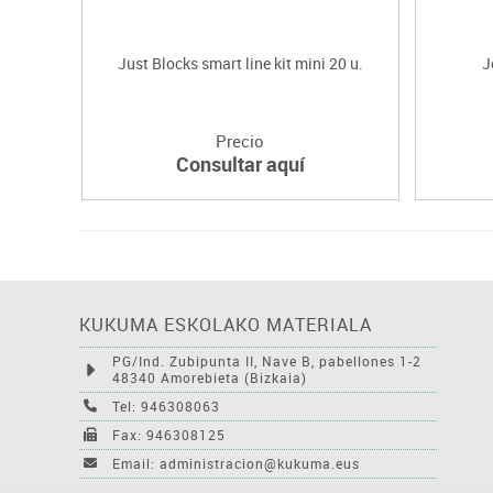
Just Blocks smart line kit mini 20 u.
J
Precio
Consultar aquí
KUKUMA ESKOLAKO MATERIALA
PG/Ind. Zubipunta II, Nave B, pabellones 1-2
48340 Amorebieta (Bizkaia)
Tel: 946308063
Fax: 946308125
Email: administracion@kukuma.eus