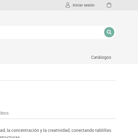
Iniciar sesión
Catálogos
l
deos
ad, la concentración y la creatividad, conectando tablillas
structuras.