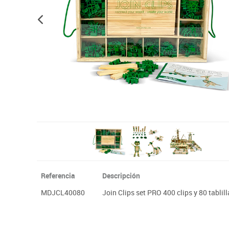
Plastifica, encuaderna, destruye
Papel y manipulados
Referencia
Descripción
MDJCL40080
Join Clips set PRO 400 clips y 80 tablill