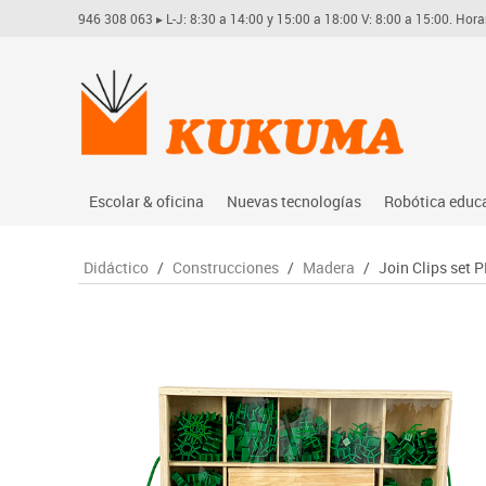
946 308 063
▸ L-J: 8:30 a 14:00 y 15:00 a 18:00 V: 8:00 a 15:00. Hora
Escolar & oficina
Nuevas tecnologías
Robótica educ
Archivo
Audio
Arduino
Didáctico
/
Construcciones
/
Madera
/
Join Clips set 
Complementos oficina
Conectividad y señal
Learning res
Dibujo técnico y artístico
Mobiliario tecnológico
Lego educati
Escritura y corrección
Monitores interactivos
Matatastudi
Higiene
Soportes
Vex robotics
Informática
Videoconferencia
Otros
Manualidades
Videoproyección
Material escolar