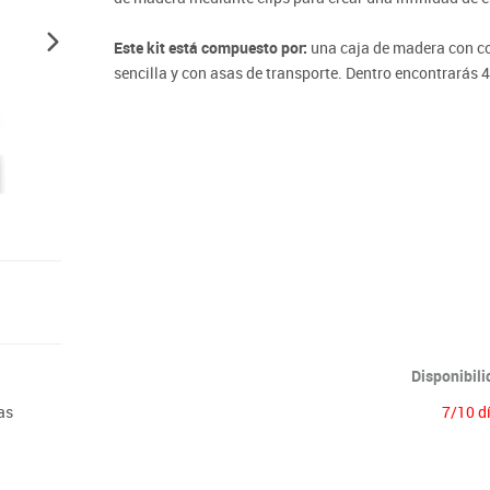
Lenguaje & idiomas
Este kit está compuesto por:
una caja de madera con c
sencilla y con asas de transporte. Dentro encontrarás 4
madera de 11,9 x 2,4 x 0,79 cm, un manual de instrucc
Disponibil
as
7/10 d