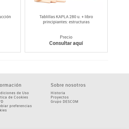
rucción
Tablillas KAPLA 280 u. + libro
Tabl
principiantes: estructuras
Precio
Consultar aquí
formación
Sobre nosotros
diciones de Uso
Historia
ítica de Cookies
Proyectos
PD
Grupo DESCOM
biar preferencias
kies