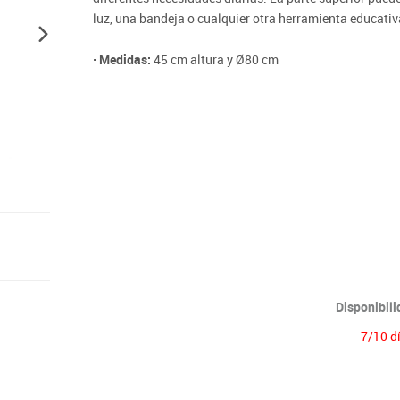
Lenguaje & idiomas
luz, una bandeja o cualquier otra herramienta educativ
· Medidas:
45 cm altura y Ø80 cm
*Cestas no incluidas, adquiérelas
aquí
*Requiere montaje
Disponibil
7/10 d