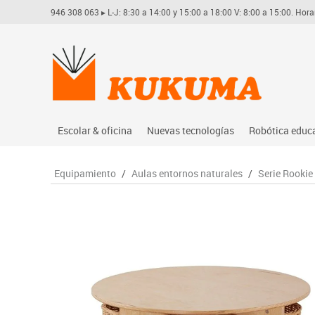
946 308 063
▸ L-J: 8:30 a 14:00 y 15:00 a 18:00 V: 8:00 a 15:00. Hora
Escolar & oficina
Nuevas tecnologías
Robótica educ
Archivo
Audio
Arduino
Equipamiento
/
Aulas entornos naturales
/
Serie Rookie
Complementos oficina
Conectividad y señal
Learning res
Dibujo técnico y artístico
Mobiliario tecnológico
Lego educati
Escritura y corrección
Monitores interactivos
Matatastudi
Higiene
Soportes
Vex robotics
Informática
Videoconferencia
Otros
Manualidades
Videoproyección
Material escolar