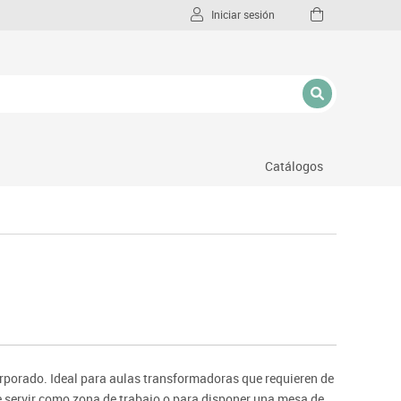
Iniciar sesión
Catálogos
l
rporado. Ideal para aulas transformadoras que requieren de
e servir como zona de trabajo o para disponer una mesa de