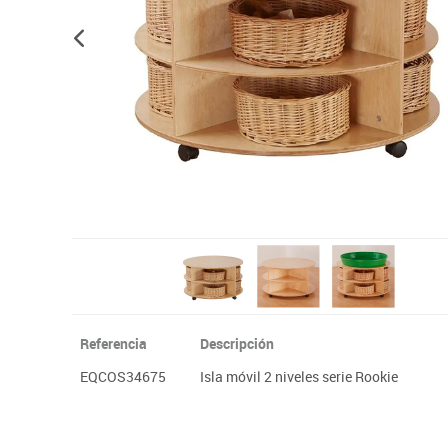
Plastifica, encuaderna, destruye
Papel y manipulados
Referencia
Descripción
EQCOS34675
Isla móvil 2 niveles serie Rookie