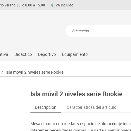
rio verano Julio 8:00 a 15:00
IVA incluido
Resultados de la búsqueda
ativa
Didáctico
Deportivo
Equipamiento
Asociación y atención
Atletismo
Aulas entornos naturales
Equipamiento
/
Isla móvil 2 niveles serie Rookie
Matemáticas
ource
Ciencias
Balones y pelotas
Despachos y oficinas
Gimnasia rítmica
Medio natural, social y cultura
on
Construcciones
Béisbol
Espacios compartidos
Gimnasio
Motricidad fina
Isla móvil 2 niveles serie Rookie
o
Espacios exteriores
Comp. deportivos
Mesas educación
Hockey
Música
Espacios multisensoriales
Deportes alternativos
Muebles escolares
Piscina
Primeras edades
Descripción
Características del artículo
Juegos heurísticos
Deportes raqueta
Percheros, baldas y taquillas
Protección deportiva
Psicomotricidad
Juegos de mesa
Entrenamiento
Pizarras, vitrinas y expositores
Psicomotricidad
Stem
Mesa circular con ruedas y espacio de almacenaje inco
Juegos simbólicos
Sillas, bancos y taburetes
Tinkering
diferentes necesidades diarias. La parte superior pued