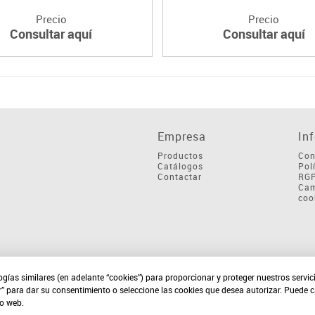
Precio
Precio
Consultar aquí
Consultar aquí
Empresa
In
Productos
Con
Catálogos
Pol
Contactar
RG
Cam
coo
ogías similares (en adelante “cookies”) para proporcionar y proteger nuestros servi
r” para dar su consentimiento o seleccione las cookies que desea autorizar. Puede 
io web.