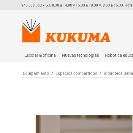
946 308 063
▸ L-J: 8:30 a 14:00 y 15:00 a 18:00 V: 8:00 a 15:00. Hora
Escolar & oficina
Nuevas tecnologías
Robótica educ
Archivo
Audio
Arduino
Equipamiento
/
Espacios compartidos
/
Biblioteca Seri
Complementos oficina
Conectividad y señal
Learning res
Dibujo técnico y artístico
Mobiliario tecnológico
Lego educati
Escritura y corrección
Monitores interactivos
Matatastudi
Higiene
Soportes
Vex robotics
Informática
Videoconferencia
Otros
Manualidades
Videoproyección
Material escolar