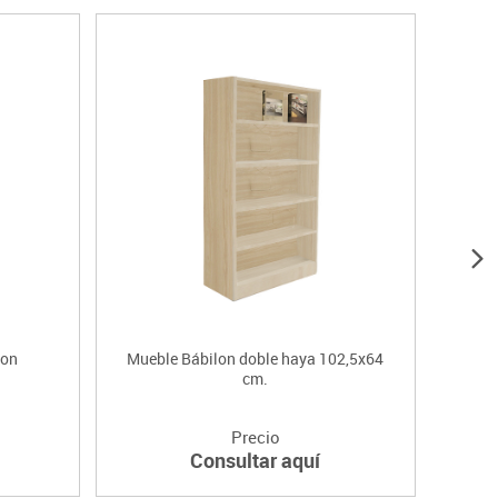
lon
Mueble Bábilon doble haya 102,5x64
Iden
cm.
Precio
Consultar aquí