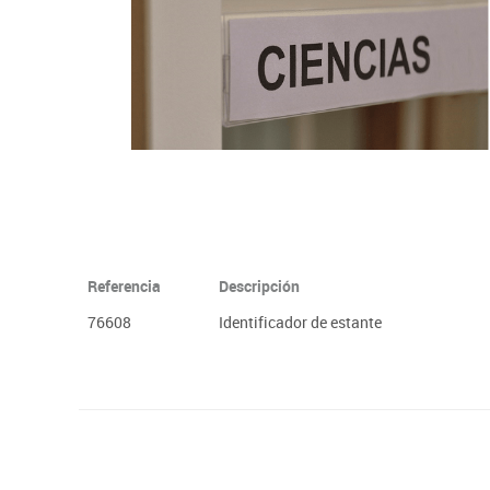
Plastifica, encuaderna, destruye
Papel y manipulados
Referencia
Descripción
76608
Identificador de estante