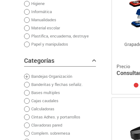
Higiene
Plastifica, encuaderna, destruye
Informática
Papel y manipulados
Manualidades
Material escolar
Plastifica, encuaderna, destruye
Papel y manipulados
Grapado
Categorías
Precio
Consulta
Bandejas·Organización
Banderitas y flechas señaliz.
Bases multiples
Cajas caudales
Calculadoras
Cintas Adhes. y portarrollos
Clavadoras pared
Complem. sobremesa