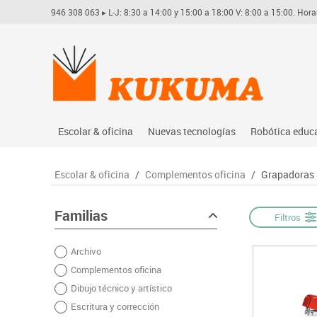
946 308 063
▸ L-J: 8:30 a 14:00 y 15:00 a 18:00 V: 8:00 a 15:00. Hora
Escolar & oficina
Nuevas tecnologías
Robótica educ
Archivo
Audio
Arduino
Escolar & oficina
/
Complementos oficina
/
Grapadoras
Complementos oficina
Conectividad y señal
Learning res
Dibujo técnico y artístico
Mobiliario tecnológico
Lego educati
Familias
Filtros
Escritura y corrección
Monitores interactivos
Matatastudi
Archivo
Higiene
Soportes
Vex robotics
Complementos oficina
Informática
Videoconferencia
Otros
Dibujo técnico y artístico
Manualidades
Videoproyección
Escritura y corrección
Material escolar