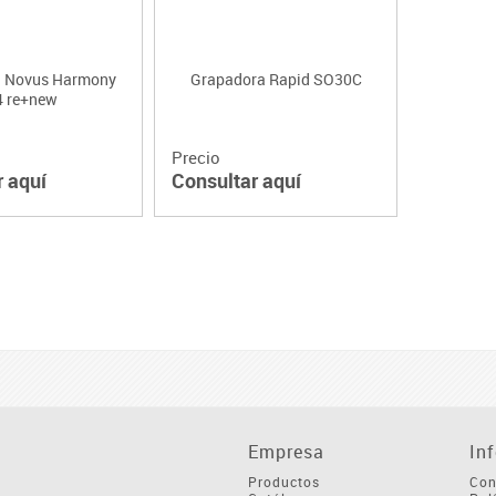
a Novus Harmony
Grapadora Rapid SO30C
4 re+new
Precio
r aquí
Consultar aquí
Empresa
In
Productos
Con