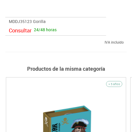
· Contenido:
45 cartas.
· Jugadores:
3-5 jugadores
· Tiempo de partida:
20 minutos.
MDDJ35123
Gorilla
Consultar
24/48 horas
IVA incluido
Productos de la misma categoría
+ 5 años