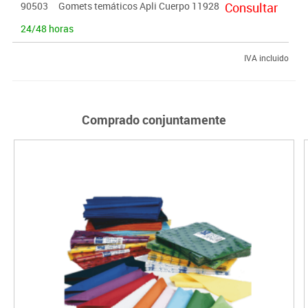
90503
Gomets temáticos Apli Cuerpo 11928
Consultar
equivocan. El formato ideal para escuelas dado a su gran
contenido.
24/48 horas
IVA incluido
Comprado conjuntamente