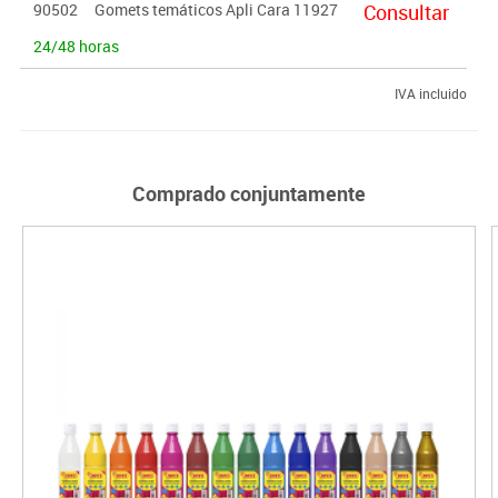
90502
Gomets temáticos Apli Cara 11927
Consultar
equivocan. El formato ideal para escuelas dado a su gran
contenido.
24/48 horas
IVA incluido
Comprado conjuntamente