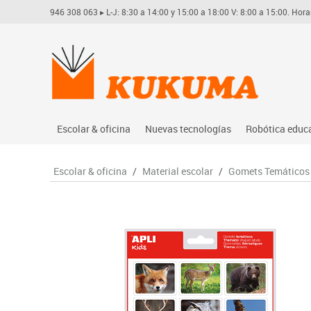
946 308 063
▸ L-J: 8:30 a 14:00 y 15:00 a 18:00 V: 8:00 a 15:00. Hora
Escolar & oficina
Nuevas tecnologías
Robótica educ
Archivo
Audio
Arduino
Escolar & oficina
/
Material escolar
/
Gomets Temáticos
Complementos oficina
Conectividad y señal
Learning res
Dibujo técnico y artístico
Mobiliario tecnológico
Lego educati
Escritura y corrección
Monitores interactivos
Matatastudi
Higiene
Soportes
Vex robotics
Informática
Videoconferencia
Otros
Manualidades
Videoproyección
Material escolar