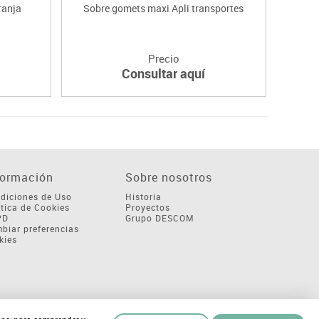
ranja
Sobre gomets maxi Apli transportes
Rollo
Precio
Consultar aquí
formación
Sobre nosotros
diciones de Uso
Historia
ítica de Cookies
Proyectos
PD
Grupo DESCOM
biar preferencias
kies