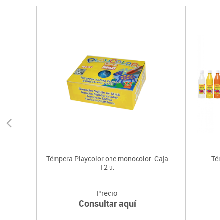
Témpera Playcolor one monocolor. Caja
Té
12 u.
Precio
Consultar aquí