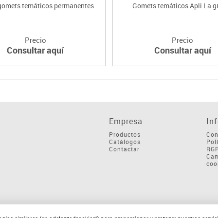
 gomets temáticos permanentes
Gomets temáticos Apli La g
Precio
Precio
Consultar aquí
Consultar aquí
Empresa
In
Productos
Con
Catálogos
Pol
Contactar
RG
Cam
coo