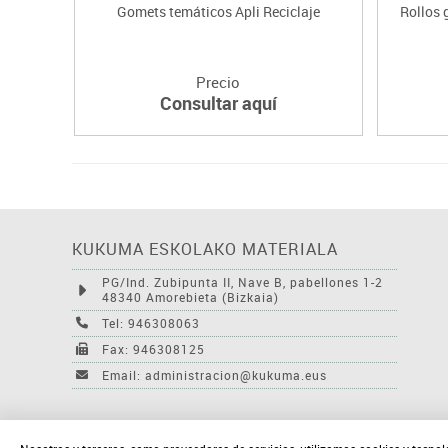
Gomets temáticos Apli Reciclaje
Rollos
Precio
Consultar aquí
KUKUMA ESKOLAKO MATERIALA
PG/Ind. Zubipunta II, Nave B, pabellones 1-2
48340 Amorebieta (Bizkaia)
Tel: 946308063
Fax: 946308125
Email: administracion@kukuma.eus