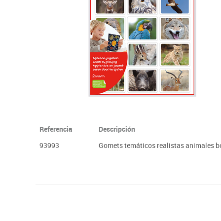
Plastifica, encuaderna, destruye
Papel y manipulados
Referencia
Descripción
93993
Gomets temáticos realistas animales b