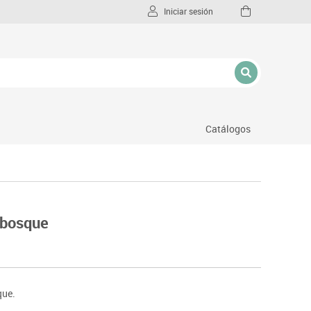
Iniciar sesión
Catálogos
l
 bosque
que.