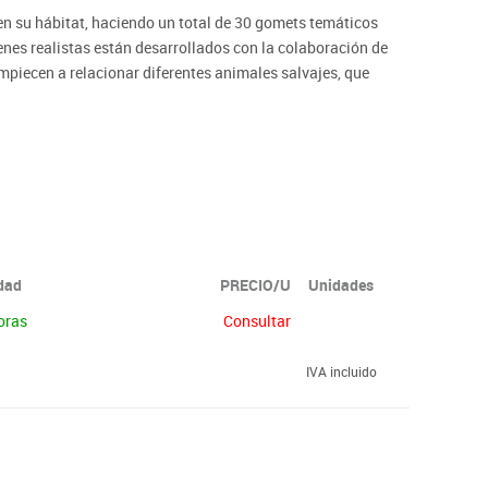
en su hábitat, haciendo un total de 30 gomets temáticos
nes realistas están desarrollados con la colaboración de
piecen a relacionar diferentes animales salvajes, que
 reales.
bilidades motoras. Gomets de adhesivo removible para que
males a todo color en impresión digital.
idad
PRECIO/U
Unidades
oras
Consultar
IVA incluido