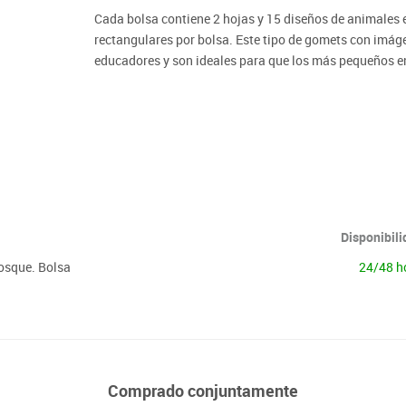
Lenguaje & idiomas
Cada bolsa contiene 2 hojas y 15 diseños de animales 
rectangulares por bolsa. Este tipo de gomets con imáge
educadores y son ideales para que los más pequeños em
hasta ahora solo han visto dibujados, con sus aspectos
Además, los gomets les ayudarán a desarrollar sus ha
puedan corregir si se equivocan. Fotografías de los ani
Disponibil
osque. Bolsa
24/48 h
Comprado conjuntamente