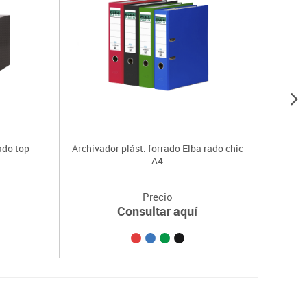
ado top
Archivador plást. forrado Elba rado chic
C
A4
Precio
Consultar aquí