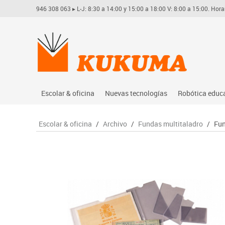
946 308 063
▸ L-J: 8:30 a 14:00 y 15:00 a 18:00 V: 8:00 a 15:00. Hora
Escolar & oficina
Nuevas tecnologías
Robótica educ
Archivo
Audio
Arduino
Escolar & oficina
/
Archivo
/
Fundas multitaladro
/
Fun
Complementos oficina
Conectividad y señal
Learning res
Dibujo técnico y artístico
Mobiliario tecnológico
Lego educati
Escritura y corrección
Monitores interactivos
Matatastudi
Higiene
Soportes
Vex robotics
Informática
Videoconferencia
Otros
Manualidades
Videoproyección
Material escolar