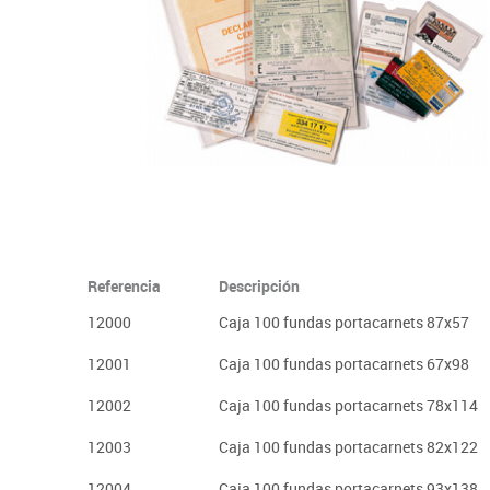
Plastifica, encuaderna, destruye
Papel y manipulados
Referencia
Descripción
12000
Caja 100 fundas portacarnets 87x57
12001
Caja 100 fundas portacarnets 67x98
12002
Caja 100 fundas portacarnets 78x114
12003
Caja 100 fundas portacarnets 82x122
12004
Caja 100 fundas portacarnets 93x138