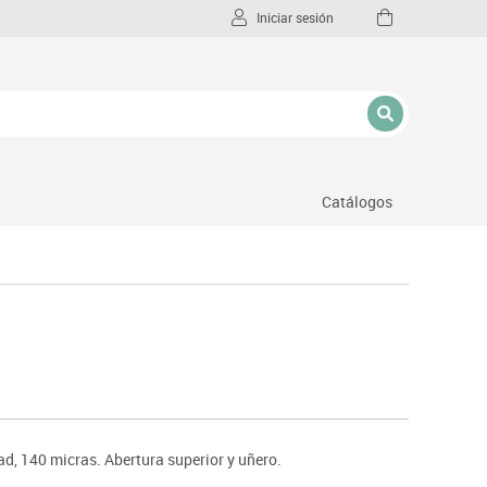
Iniciar sesión
Catálogos
l
d, 140 micras. Abertura superior y uñero.