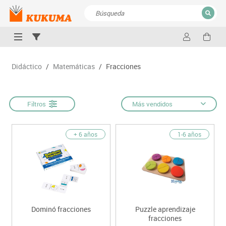
CERRAR
Resultados de la búsqueda
Didáctico
/
Matemáticas
/
Fracciones
Filtros
Más vendidos
+ 6 años
1-6 años
Dominó fracciones
Puzzle aprendizaje
fracciones