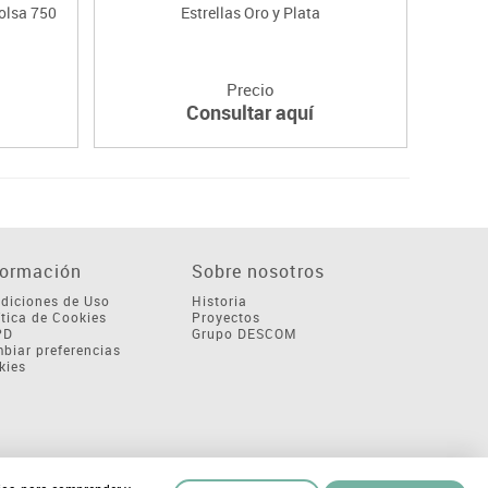
olsa 750
Estrellas Oro y Plata
Pi
Precio
Consultar aquí
formación
Sobre nosotros
diciones de Uso
Historia
ítica de Cookies
Proyectos
PD
Grupo DESCOM
biar preferencias
kies