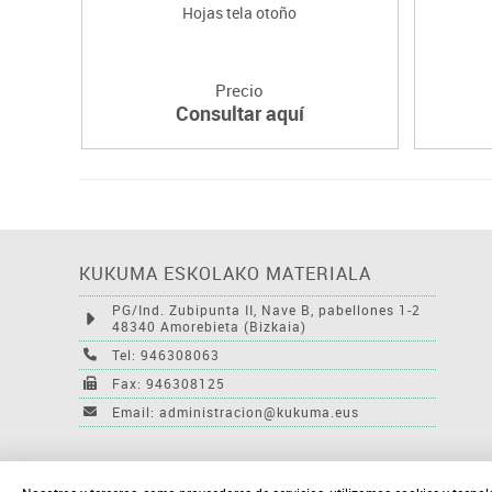
Hojas tela otoño
Precio
Consultar aquí
KUKUMA ESKOLAKO MATERIALA
PG/Ind. Zubipunta II, Nave B, pabellones 1-2
48340 Amorebieta (Bizkaia)
Tel: 946308063
Fax: 946308125
Email: administracion@kukuma.eus