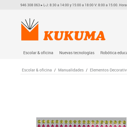
946 308 063
▸ L-J: 8:30 a 14:00 y 15:00 a 18:00 V: 8:00 a 15:00. Hora
Escolar & oficina
Nuevas tecnologías
Robótica educ
Archivo
Audio
Arduino
Escolar & oficina
/
Manualidades
/
Elementos·Decorativ
Complementos oficina
Conectividad y señal
Learning res
Dibujo técnico y artístico
Mobiliario tecnológico
Lego educati
Escritura y corrección
Monitores interactivos
Matatastudi
Higiene
Soportes
Vex robotics
Informática
Videoconferencia
Otros
Manualidades
Videoproyección
Material escolar