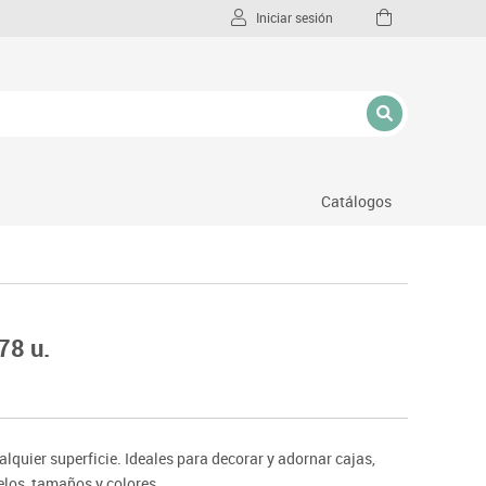
Iniciar sesión
Catálogos
l
78 u.
quier superficie. Ideales para decorar y adornar cajas,
delos, tamaños y colores.