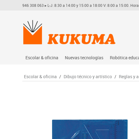
946 308 063
▸ L-J: 8:30 a 14:00 y 15:00 a 18:00 V: 8:00 a 15:00. Hora
Escolar & oficina
Nuevas tecnologías
Robótica educ
Archivo
Audio
Arduino
Escolar & oficina
/
Dibujo técnico y artístico
/
Reglas y a
Complementos oficina
Conectividad y señal
Learning res
Dibujo técnico y artístico
Mobiliario tecnológico
Lego educati
Escritura y corrección
Monitores interactivos
Matatastudi
Higiene
Soportes
Vex robotics
Informática
Videoconferencia
Otros
Manualidades
Videoproyección
Material escolar