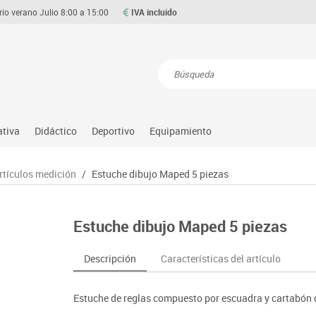
rio verano Julio 8:00 a 15:00
IVA incluido
Resultados de la búsqueda
ativa
Didáctico
Deportivo
Equipamiento
Asociación y atención
Atletismo
Aulas entornos naturales
Equipamiento
rtículos medición
/
Estuche dibujo Maped 5 piezas
Matemáticas
ource
Ciencias
Balones y pelotas
Despachos y oficinas
Gimnasia rítmica
Medio natural, social y cultura
on
Construcciones
Béisbol
Espacios compartidos
Gimnasio
Motricidad fina
Estuche dibujo Maped 5 piezas
o
Espacios exteriores
Comp. deportivos
Mesas educación
Hockey
Música
Espacios multisensoriales
Deportes alternativos
Muebles escolares
Piscina
Primeras edades
Descripción
Características del artículo
Juegos heurísticos
Deportes raqueta
Percheros, baldas y taquillas
Protección deportiva
Psicomotricidad
Juegos de mesa
Entrenamiento
Pizarras, vitrinas y expositores
Psicomotricidad
Stem
Estuche de reglas compuesto por escuadra y cartabón de
Juegos simbólicos
Sillas, bancos y taburetes
Tinkering