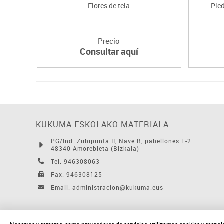
Flores de tela
Pied
Precio
Consultar aquí
KUKUMA ESKOLAKO MATERIALA
PG/Ind. Zubipunta II, Nave B, pabellones 1-2
48340 Amorebieta (Bizkaia)
Tel: 946308063
Fax: 946308125
Email: administracion@kukuma.eus