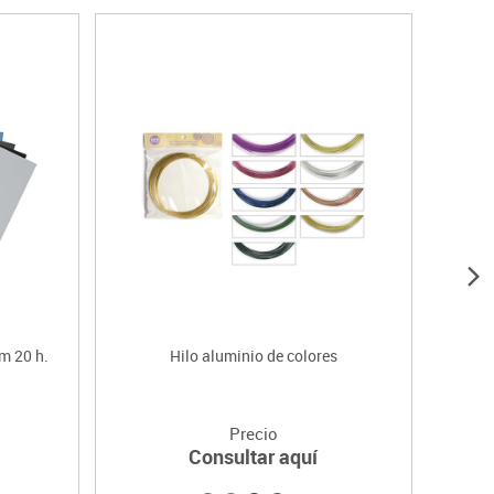
m 20 h.
Hilo aluminio de colores
Plan
Precio
Consultar aquí