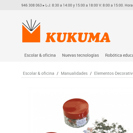
946 308 063
▸ L-J: 8:30 a 14:00 y 15:00 a 18:00 V: 8:00 a 15:00. Hora
Escolar & oficina
Nuevas tecnologías
Robótica educ
Archivo
Audio
Arduino
Escolar & oficina
/
Manualidades
/
Elementos·Decorativ
Complementos oficina
Conectividad y señal
Learning res
Dibujo técnico y artístico
Mobiliario tecnológico
Lego educati
Escritura y corrección
Monitores interactivos
Matatastudi
Higiene
Soportes
Vex robotics
Informática
Videoconferencia
Otros
Manualidades
Videoproyección
Material escolar