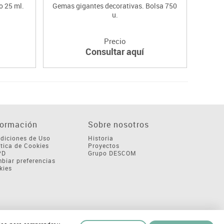
o 25 ml.
Gemas gigantes decorativas. Bolsa 750
Es
u.
Precio
Consultar aquí
formación
Sobre nosotros
diciones de Uso
Historia
ítica de Cookies
Proyectos
PD
Grupo DESCOM
biar preferencias
kies