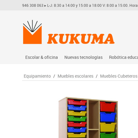
946 308 063
▸ L-J: 8:30 a 14:00 y 15:00 a 18:00 V: 8:00 a 15:00. Hora
Escolar & oficina
Nuevas tecnologías
Robótica educ
Archivo
Audio
Arduino
Equipamiento
/
Muebles escolares
/
Muebles·Cubeteros 
Complementos oficina
Conectividad y señal
Learning res
Dibujo técnico y artístico
Mobiliario tecnológico
Lego educati
Escritura y corrección
Monitores interactivos
Matatastudi
Higiene
Soportes
Vex robotics
Informática
Videoconferencia
Otros
Manualidades
Videoproyección
Material escolar