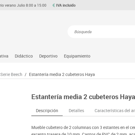
rio verano Julio 8:00 a 15:00
IVA incluido
Resultados de la búsqueda
ativa
Didáctico
Deportivo
Equipamiento
Asociación y atención
Atletismo
Aulas entornos naturales
Equipamiento
Serie Beech
/
Estantería media 2 cubeteros Haya
Matemáticas
ource
Ciencias
Balones y pelotas
Despachos y oficinas
Gimnasia rítmica
Medio natural, social y cultura
on
Construcciones
Béisbol
Espacios compartidos
Gimnasio
Motricidad fina
Estantería media 2 cubeteros Hay
o
Espacios exteriores
Comp. deportivos
Mesas educación
Hockey
Música
Espacios multisensoriales
Deportes alternativos
Muebles escolares
Piscina
Primeras edades
Descripción
Detalles
Características del ar
Juegos heurísticos
Deportes raqueta
Percheros, baldas y taquillas
Protección deportiva
Psicomotricidad
Juegos de mesa
Entrenamiento
Pizarras, vitrinas y expositores
Psicomotricidad
Stem
Mueble cubetero de 2 columnas con 3 estantes en el ce
Juegos simbólicos
Sillas, bancos y taburetes
Tinkering
excepto trasera de 10 mm. Cantos de PVC de 2 mm. aca