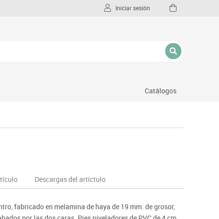
Iniciar sesión
Catálogos
l
a
tículo
Descargas del artíctulo
ntro, fabricado en melamina de haya de 19 mm. de grosor,
bados por las dos caras. Pies niveladores de PVC de 4 cm.