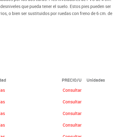
 desniveles que pueda tener el suelo. Estos pies pueden ser
os, o bien ser sustituidos por ruedas con freno de 6 cm. de
nológico de certificación de mobiliario TECNALIA. CUBETAS
ón no se abonará más del 90% del valor de la mercancía.
idad
PRECIO/U
Unidades
ías
Consultar
ías
Consultar
ías
Consultar
ías
Consultar
ías
Consultar