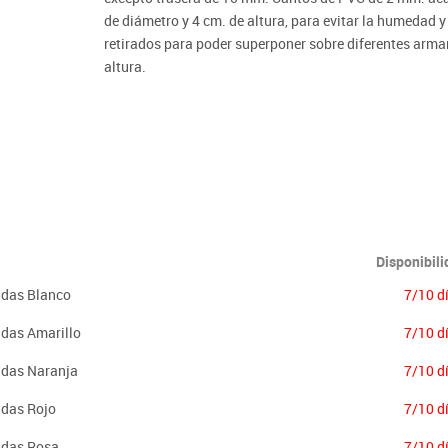
Lenguaje & idiomas
de diámetro y 4 cm. de altura, para evitar la humedad y
retirados para poder superponer sobre diferentes armari
altura.
Garantizado por los ensayos realizados en centro tec
INCLUIDAS.
Importante:
El mobiliario se pide por encargo. En caso de devoluci
Disponibil
ldas Blanco
7/10 d
ldas Amarillo
7/10 d
ldas Naranja
7/10 d
ldas Rojo
7/10 d
ldas Rosa
7/10 d