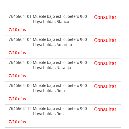
freno de 6 cm. de altura.
Garantizado por los ensayos realizados en centro tecnológico de
7646564101
Mueble bajo est. cubetero 900
Consultar
certificación de mobiliario TECNALIA. CUBETAS INCLUIDAS.
Haya baldas Blanco
7/10 días
Importante:
El mobiliario se pide por encargo. En caso de devolución no se
7646564104
Mueble bajo est. cubetero 900
Consultar
Haya baldas Amarillo
abonará más del 90% del valor de la mercancía.
7/10 días
7646564106
Mueble bajo est. cubetero 900
Consultar
Haya baldas Naranja
7/10 días
7646564109
Mueble bajo est. cubetero 900
Consultar
Haya baldas Rojo
7/10 días
7646564112
Mueble bajo est. cubetero 900
Consultar
Haya baldas Rosa
7/10 días