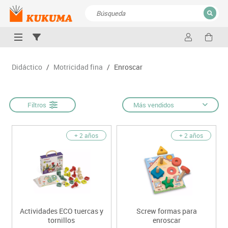
CERRAR
Resultados de la búsqueda
Didáctico
/
Motricidad fina
/
Enroscar
Filtros
Más vendidos
+ 2 años
+ 2 años
Actividades ECO tuercas y
Screw formas para
tornillos
enroscar