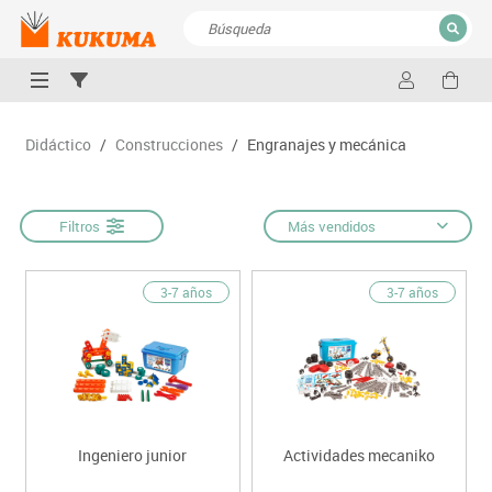
CERRAR
Resultados de la búsqueda
Didáctico
/
Construcciones
/
Engranajes y mecánica
Filtros
Más vendidos
3-7 años
3-7 años
Ingeniero junior
Actividades mecaniko