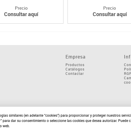
Precio
Precio
Consultar aquí
Consultar aquí
Empresa
In
Productos
Con
Catálogos
Pol
Contactar
RG
Cam
coo
ogías similares (en adelante “cookies”) para proporcionar y proteger nuestros servi
r” para dar su consentimiento o seleccione las cookies que desea autorizar. Puede 
io web.