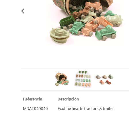
Plastifica, encuaderna, destruye
Papel y manipulados
Referencia
Descripción
MDAT049040
Ecoline hearts tractors & trailer