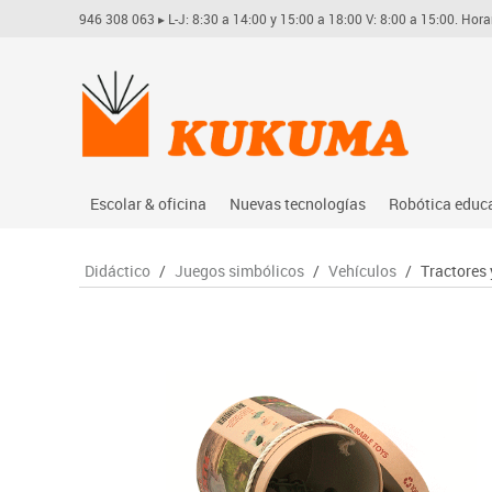
946 308 063
▸ L-J: 8:30 a 14:00 y 15:00 a 18:00 V: 8:00 a 15:00. Hora
Escolar & oficina
Nuevas tecnologías
Robótica educ
Archivo
Audio
Arduino
Didáctico
/
Juegos simbólicos
/
Vehículos
/
Tractores 
Complementos oficina
Conectividad y señal
Learning res
Dibujo técnico y artístico
Mobiliario tecnológico
Lego educati
Escritura y corrección
Monitores interactivos
Matatastudi
Higiene
Soportes
Vex robotics
Informática
Videoconferencia
Otros
Manualidades
Videoproyección
Material escolar