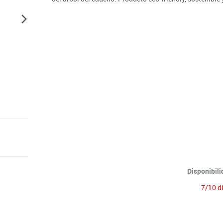
Lenguaje & idiomas
Disponibil
7/10 d