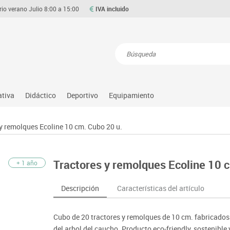
rio verano Julio 8:00 a 15:00
IVA incluido
Resultados de la búsqueda
ativa
Didáctico
Deportivo
Equipamiento
Asociación y atención
Atletismo
Aulas entornos naturales
Equipamiento
y remolques Ecoline 10 cm. Cubo 20 u.
Matemáticas
ource
Ciencias
Balones y pelotas
Despachos y oficinas
Gimnasia rítmica
Medio natural, social y cultura
on
Construcciones
Béisbol
Espacios compartidos
Gimnasio
Motricidad fina
Tractores y remolques Ecoline 10 
+ 1 año
o
Espacios exteriores
Comp. deportivos
Mesas educación
Hockey
Música
Espacios multisensoriales
Deportes alternativos
Muebles escolares
Piscina
Primeras edades
Descripción
Características del artículo
Juegos heurísticos
Deportes raqueta
Percheros, baldas y taquillas
Protección deportiva
Psicomotricidad
Juegos de mesa
Entrenamiento
Pizarras, vitrinas y expositores
Psicomotricidad
Stem
Cubo de 20 tractores y remolques de 10 cm. fabricados
Juegos simbólicos
Sillas, bancos y taburetes
Tinkering
del arbol del caucho. Producto eco-friendly, sostenible y