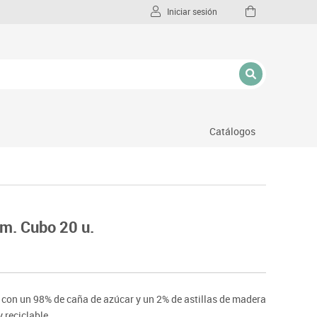
Iniciar sesión
Catálogos
l
cm. Cubo 20 u.
 con un 98% de caña de azúcar y un 2% de astillas de madera
 reciclable.