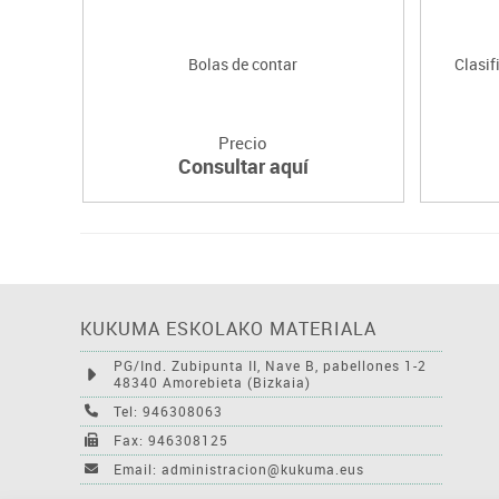
Bolas de contar
Clasif
Precio
Consultar aquí
KUKUMA ESKOLAKO MATERIALA
PG/Ind. Zubipunta II, Nave B, pabellones 1-2
48340 Amorebieta (Bizkaia)
Tel: 946308063
Fax: 946308125
Email: administracion@kukuma.eus