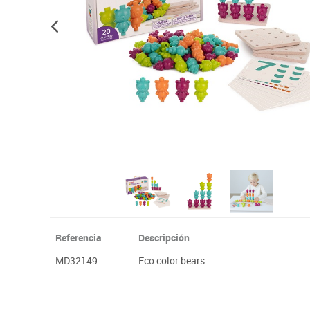
Plastifica, encuaderna, destruye
Papel y manipulados
Referencia
Descripción
MD32149
Eco color bears