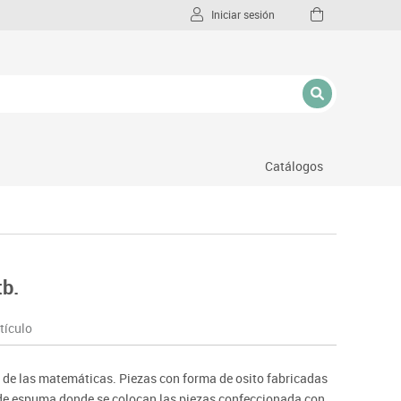
Iniciar sesión
Catálogos
l
tb.
tículo
 de las matemáticas. Piezas con forma de osito fabricadas
 de espuma donde se colocan las piezas confeccionada con