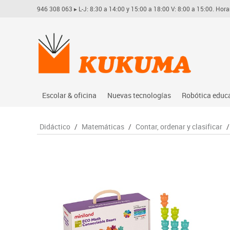
946 308 063
▸ L-J: 8:30 a 14:00 y 15:00 a 18:00 V: 8:00 a 15:00. Hora
Escolar & oficina
Nuevas tecnologías
Robótica educ
Archivo
Audio
Arduino
Didáctico
/
Matemáticas
/
Contar, ordenar y clasificar
Complementos oficina
Conectividad y señal
Learning res
Dibujo técnico y artístico
Mobiliario tecnológico
Lego educati
Escritura y corrección
Monitores interactivos
Matatastudi
Higiene
Soportes
Vex robotics
Informática
Videoconferencia
Otros
Manualidades
Videoproyección
Material escolar