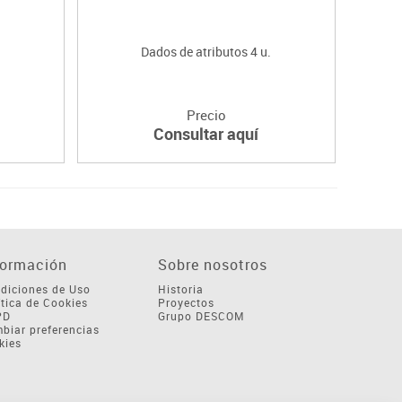
Dados de atributos 4 u.
Con
Precio
Consultar aquí
formación
Sobre nosotros
diciones de Uso
Historia
ítica de Cookies
Proyectos
PD
Grupo DESCOM
biar preferencias
kies