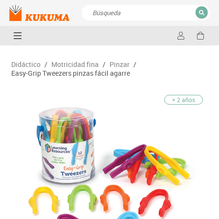
CERRAR
Resultados de la búsqueda
Didáctico
/
Motricidad fina
/
Pinzar
/
Easy-Grip Tweezers pinzas fácil agarre
+ 2 años