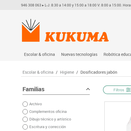
946 308 063
▸ L-J: 8:30 a 14:00 y 15:00 a 18:00 V: 8:00 a 15:00. Hora
Escolar & oficina
Nuevas tecnologías
Robótica educ
Archivo
Audio
Arduino
Escolar & oficina
/
Higiene
/
Dosificadores jabón
Complementos oficina
Conectividad y señal
Learning res
Dibujo técnico y artístico
Mobiliario tecnológico
Lego educati
Familias
Filtros
Escritura y corrección
Monitores interactivos
Matatastudi
Archivo
Higiene
Soportes
Vex robotics
Complementos oficina
Informática
Videoconferencia
Otros
Dibujo técnico y artístico
Manualidades
Videoproyección
Escritura y corrección
Material escolar