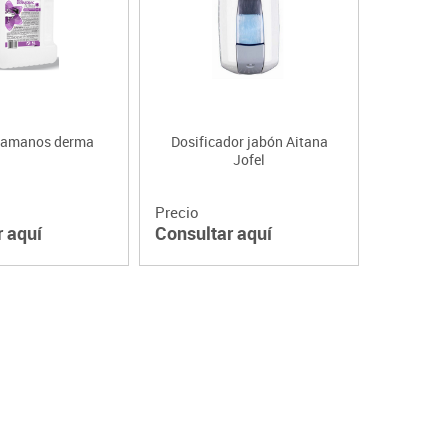
Lenguaje & idiomas
piamanos derma
Dosificador jabón Aitana
Jofel
Precio
r aquí
Consultar aquí