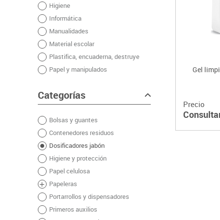
Higiene
Plastifica, encuaderna, destruye
Informática
Papel y manipulados
Manualidades
Material escolar
Plastifica, encuaderna, destruye
Papel y manipulados
Gel lim
Categorías
Precio
Consulta
Bolsas y guantes
Contenedores residuos
Dosificadores jabón
Higiene y protección
Papel celulosa
Papeleras
Portarrollos y dispensadores
Primeros auxilios