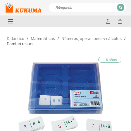
CERRAR
Resultados de la búsqueda
Didáctico
/
Matemáticas
/
Números, operaciones y cálculos
/
Dominó restas
+ 6 años