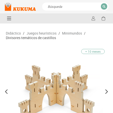
CERRAR
Resultados de la búsqueda
Didáctico
/
Juegos heurísticos
/
Minimundos
/
Divisores temáticos de castillos
+ 10 meses