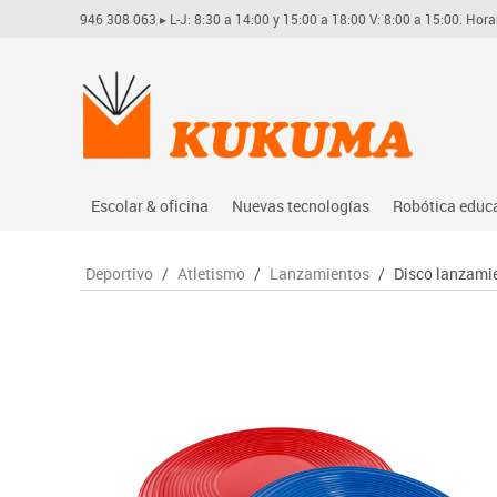
946 308 063
▸ L-J: 8:30 a 14:00 y 15:00 a 18:00 V: 8:00 a 15:00. Hora
Escolar & oficina
Nuevas tecnologías
Robótica educ
Archivo
Audio
Arduino
Deportivo
/
Atletismo
/
Lanzamientos
/
Disco lanzami
Complementos oficina
Conectividad y señal
Learning res
Dibujo técnico y artístico
Mobiliario tecnológico
Lego educati
Escritura y corrección
Monitores interactivos
Matatastudi
Higiene
Soportes
Vex robotics
Informática
Videoconferencia
Otros
Manualidades
Videoproyección
Material escolar