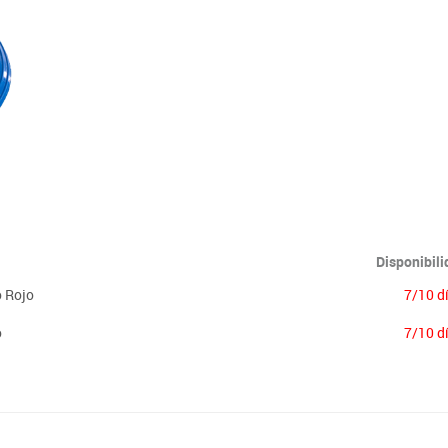
Lenguaje & idiomas
Disponibil
o Rojo
7/10 d
o
7/10 d