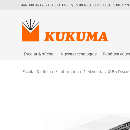
946 308 063
▸ L-J: 8:30 a 14:00 y 15:00 a 18:00 V: 8:00 a 15:00. Hora
Escolar & oficina
Nuevas tecnologías
Robótica educ
Archivo
Audio
Arduino
Escolar & oficina
/
Informática
/
Memorias USB y Disco
Complementos oficina
Conectividad y señal
Learning res
Dibujo técnico y artístico
Mobiliario tecnológico
Lego educati
Escritura y corrección
Monitores interactivos
Matatastudi
Higiene
Soportes
Vex robotics
Informática
Videoconferencia
Otros
Manualidades
Videoproyección
Material escolar