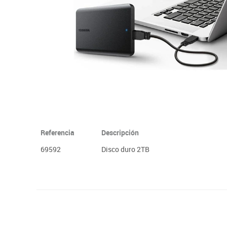
Plastifica, encuaderna, destruye
Papel y manipulados
Referencia
Descripción
69592
Disco duro 2TB