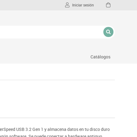
Iniciar sesión
Catálogos
l
perSpeed USB 3.2 Gen 1 y almacena datos en tu disco duro
ingún software. Se puede conectar a hardware antiguo