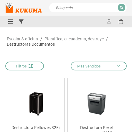
CERRAR
Resultados de la búsqueda
Escolar & oficina
/
Plastifica, encuaderna, destruye
/
Destructoras Documentos
Filtros
Más vendidos
Destructora Fellowes 325i
Destructora Rexel