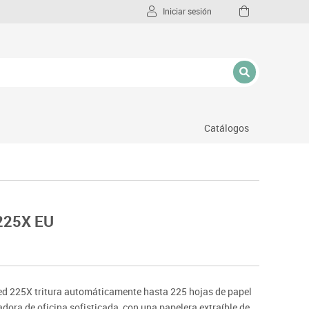
Iniciar sesión
Catálogos
l
 225X EU
ed 225X tritura automáticamente hasta 225 hojas de papel
radora de oficina sofisticada, con una papelera extraíble de