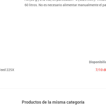
Lenguaje & idiomas
60 litros. No es necesario alimentar manualmente el pap
Disponibil
Feed 225X
7/10 d
Productos de la misma categoría