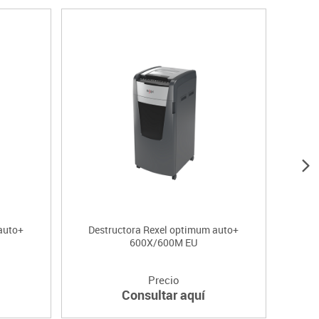
auto+
Destructora Rexel optimum auto+
Dest
600X/600M EU
Precio
Consultar aquí