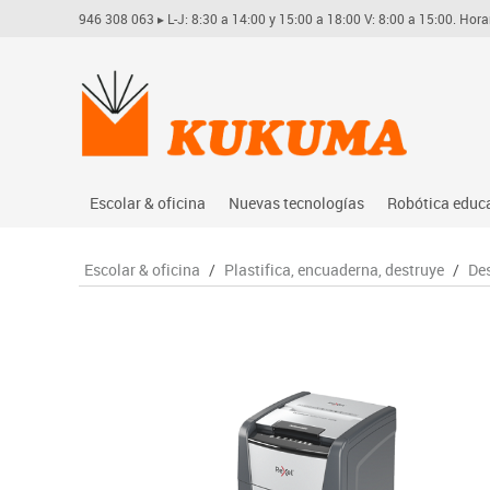
946 308 063
▸ L-J: 8:30 a 14:00 y 15:00 a 18:00 V: 8:00 a 15:00. Hora
Escolar & oficina
Nuevas tecnologías
Robótica educ
Archivo
Audio
Arduino
Escolar & oficina
/
Plastifica, encuaderna, destruye
/
De
Complementos oficina
Conectividad y señal
Learning res
Dibujo técnico y artístico
Mobiliario tecnológico
Lego educati
Escritura y corrección
Monitores interactivos
Matatastudi
Higiene
Soportes
Vex robotics
Informática
Videoconferencia
Otros
Manualidades
Videoproyección
Material escolar