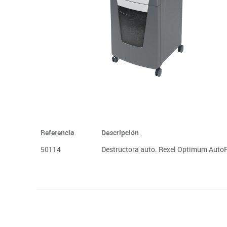
Plastifica, encuaderna, destruye
Papel y manipulados
Referencia
Descripción
50114
Destructora auto. Rexel Optimum Auto