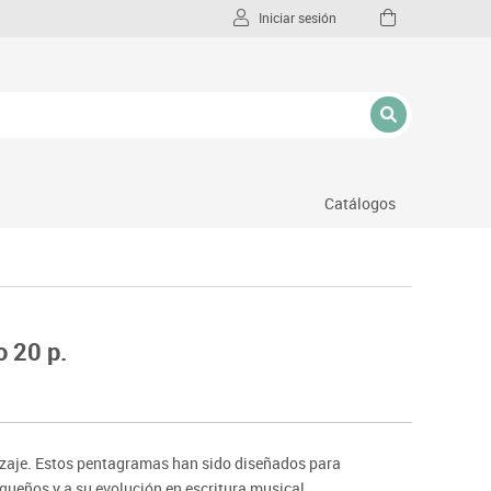
Iniciar sesión
Catálogos
l
o 20 p.
zaje. Estos pentagramas han sido diseñados para
ueños y a su evolución en escritura musical.