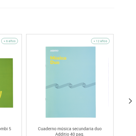
+ 6 años
+ 12 años
ombi 5
Cuaderno música secundaria duo
Cuad
Additio 40 pag.