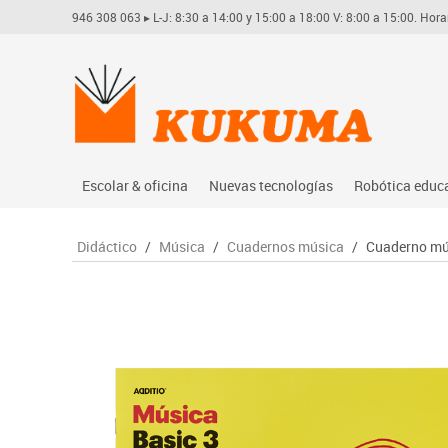
946 308 063
▸ L-J: 8:30 a 14:00 y 15:00 a 18:00 V: 8:00 a 15:00. Hora
Escolar & oficina
Nuevas tecnologías
Robótica educ
Archivo
Audio
Arduino
Didáctico
/
Música
/
Cuadernos música
/
Cuaderno mús
Complementos oficina
Conectividad y señal
Learning res
Dibujo técnico y artístico
Mobiliario tecnológico
Lego educati
Escritura y corrección
Monitores interactivos
Matatastudi
Higiene
Soportes
Vex robotics
Informática
Videoconferencia
Otros
Manualidades
Videoproyección
Material escolar