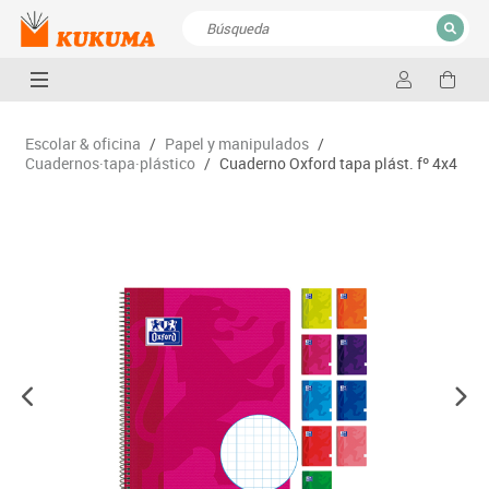
CERRAR
Resultados de la búsqueda
Escolar & oficina
/
Papel y manipulados
/
Cuadernos·tapa·plástico
/
Cuaderno Oxford tapa plást. fº 4x4