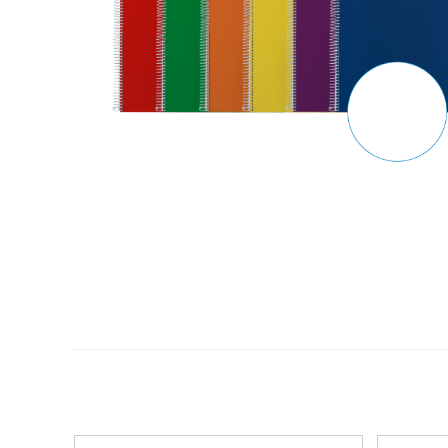
Plastifica, encuaderna, destruye
Papel y manipulados