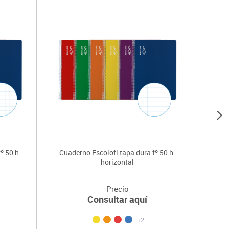
º 50 h.
Cuaderno Escolofi tapa dura fº 50 h.
Papel 
horizontal
Precio
Consultar aquí
+2