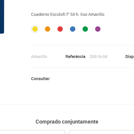
Lenguaje & idiomas
Cuaderno Escolofi f° 50 h. liso Amarillo
Amarillo
Referéncia
20616-04
Disp
Consultar
Comprado conjuntamente