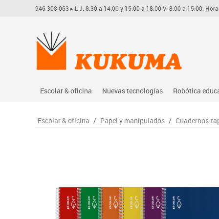
946 308 063
▸ L-J: 8:30 a 14:00 y 15:00 a 18:00 V: 8:00 a 15:00. Hora
Escolar & oficina
Nuevas tecnologías
Robótica educ
Archivo
Audio
Arduino
Escolar & oficina
/
Papel y manipulados
/
Cuadernos·tap
Complementos oficina
Conectividad y señal
Learning res
Dibujo técnico y artístico
Mobiliario tecnológico
Lego educati
Escritura y corrección
Monitores interactivos
Matatastudi
Higiene
Soportes
Vex robotics
Informática
Videoconferencia
Otros
Manualidades
Videoproyección
Material escolar