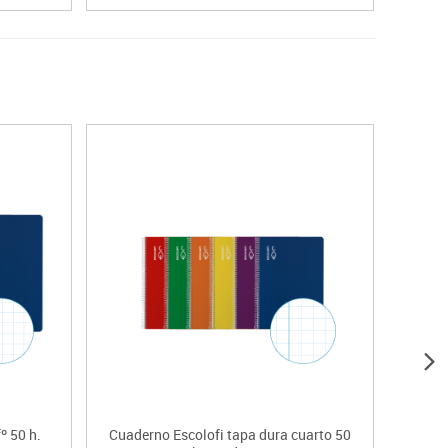
º 50 h.
Cuaderno Escolofi tapa dura cuarto 50
Cuad