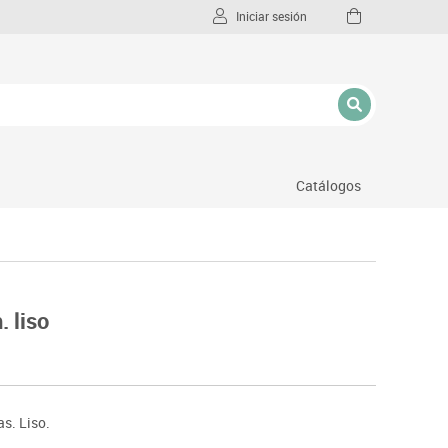
Iniciar sesión
Catálogos
l
. liso
as. Liso.