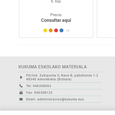
h. liso
Precio
Consultar aquí
+2
KUKUMA ESKOLAKO MATERIALA
PG/Ind. Zubipunta II, Nave B, pabellones 1-2
48340 Amorebieta (Bizkaia)
Tel: 946308063
Fax: 946308125
Email: administracion@kukuma.eus