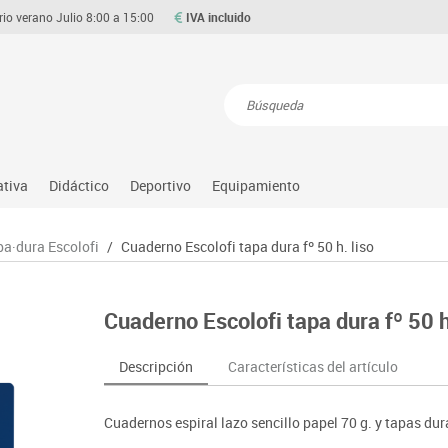
rio verano Julio 8:00 a 15:00
IVA incluido
Resultados de la búsqueda
ativa
Didáctico
Deportivo
Equipamiento
Asociación y atención
Atletismo
Aulas entornos naturales
Equipamiento
a·dura Escolofi
/
Cuaderno Escolofi tapa dura fº 50 h. liso
Matemáticas
ource
Ciencias
Balones y pelotas
Despachos y oficinas
Gimnasia rítmica
Medio natural, social y cultura
on
Construcciones
Béisbol
Espacios compartidos
Gimnasio
Motricidad fina
Cuaderno Escolofi tapa dura fº 50 h
o
Espacios exteriores
Comp. deportivos
Mesas educación
Hockey
Música
Espacios multisensoriales
Deportes alternativos
Muebles escolares
Piscina
Primeras edades
Descripción
Características del artículo
Juegos heurísticos
Deportes raqueta
Percheros, baldas y taquillas
Protección deportiva
Psicomotricidad
Juegos de mesa
Entrenamiento
Pizarras, vitrinas y expositores
Psicomotricidad
Stem
Cuadernos espiral lazo sencillo papel 70 g. y tapas dur
Juegos simbólicos
Sillas, bancos y taburetes
Tinkering