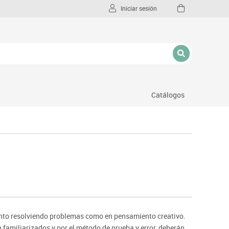
Iniciar sesión
Catálogos
l
anto resolviendo problemas como en pensamiento creativo.
 familiarizados y por el método de prueba y error, deberán