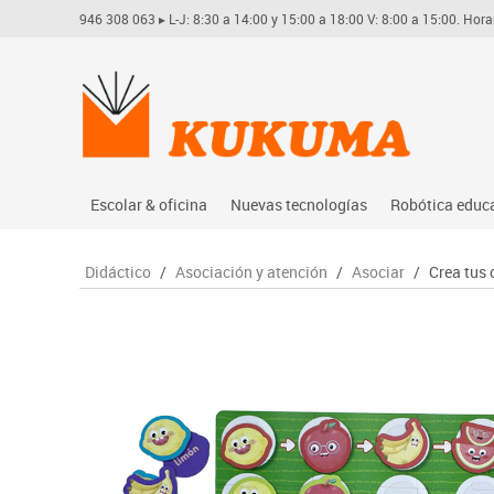
946 308 063
▸ L-J: 8:30 a 14:00 y 15:00 a 18:00 V: 8:00 a 15:00. Hora
Escolar & oficina
Nuevas tecnologías
Robótica educ
Archivo
Audio
Arduino
Didáctico
/
Asociación y atención
/
Asociar
/
Crea tus
Complementos oficina
Conectividad y señal
Learning res
Dibujo técnico y artístico
Mobiliario tecnológico
Lego educati
Escritura y corrección
Monitores interactivos
Matatastudi
Higiene
Soportes
Vex robotics
Informática
Videoconferencia
Otros
Manualidades
Videoproyección
Material escolar