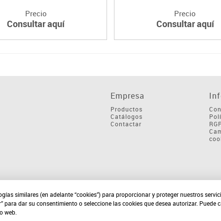
Precio
Precio
Consultar aquí
Consultar aquí
Empresa
In
Productos
Con
Catálogos
Pol
Contactar
RG
Cam
coo
ogías similares (en adelante “cookies”) para proporcionar y proteger nuestros servi
r” para dar su consentimiento o seleccione las cookies que desea autorizar. Puede 
io web.