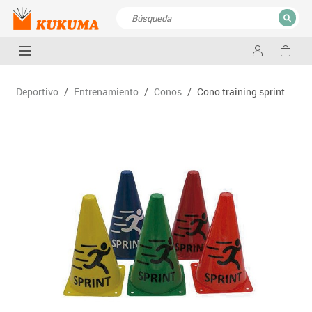
CERRAR
Resultados de la búsqueda
Deportivo
/
Entrenamiento
/
Conos
/
Cono training sprint