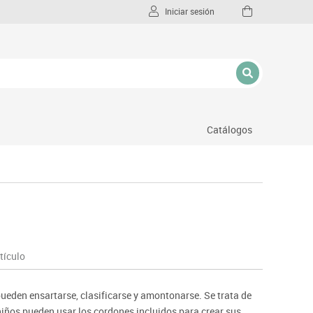
Iniciar sesión
Catálogos
l
tículo
pueden ensartarse, clasificarse y amontonarse. Se trata de
iños pueden usar los cordones incluidos para crear sus