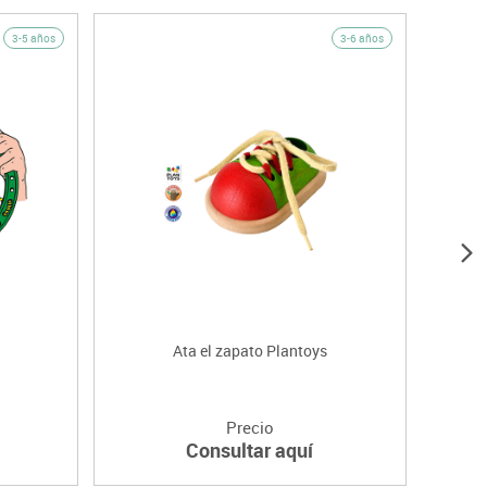
3-5 años
3-6 años
Ata el zapato Plantoys
Precio
Consultar aquí