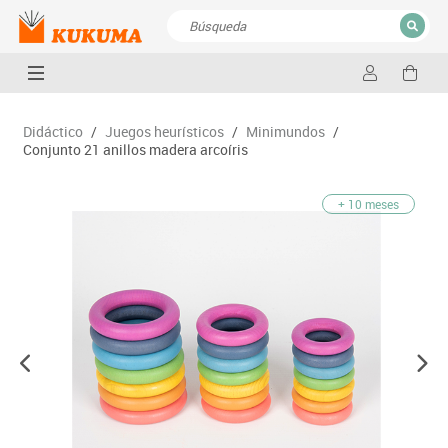
CERRAR
Resultados de la búsqueda
Didáctico
/
Juegos heurísticos
/
Minimundos
/
Conjunto 21 anillos madera arcoíris
+ 10 meses