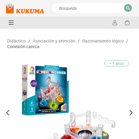
CERRAR
Resultados de la búsqueda
Didáctico
/
Asociación y atención
/
Razonamiento lógico
/
Conexión canica
+ 7 años