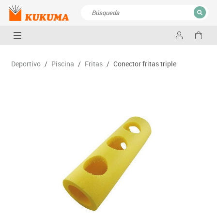
CERRAR
Resultados de la búsqueda
Deportivo
/
Piscina
/
Fritas
/
Conector fritas triple