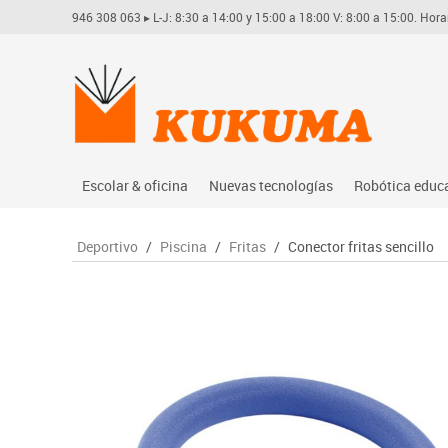
946 308 063
▸ L-J: 8:30 a 14:00 y 15:00 a 18:00 V: 8:00 a 15:00. Hora
Escolar & oficina
Nuevas tecnologías
Robótica educ
Archivo
Audio
Arduino
Deportivo
/
Piscina
/
Fritas
/
Conector fritas sencillo
Complementos oficina
Conectividad y señal
Learning res
Dibujo técnico y artístico
Mobiliario tecnológico
Lego educati
Escritura y corrección
Monitores interactivos
Matatastudi
Higiene
Soportes
Vex robotics
Informática
Videoconferencia
Otros
Manualidades
Videoproyección
Material escolar