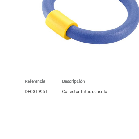
Plastifica, encuaderna, destruye
Papel y manipulados
Referencia
Descripción
DE0019961
Conector fritas sencillo