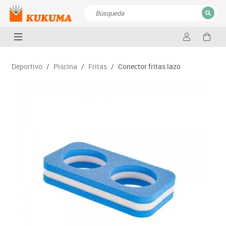
CERRAR
Resultados de la búsqueda
Deportivo
/
Piscina
/
Fritas
/
Conector fritas lazo