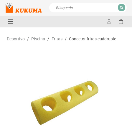
CERRAR
Resultados de la búsqueda
Deportivo
/
Piscina
/
Fritas
/
Conector fritas cuádruple