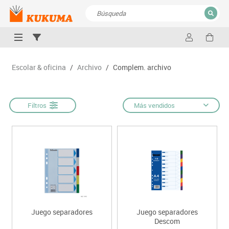
CERRAR
Resultados de la búsqueda
Escolar & oficina
/
Archivo
/
Complem. archivo
Filtros
Más vendidos
Juego separadores
Juego separadores
Descom