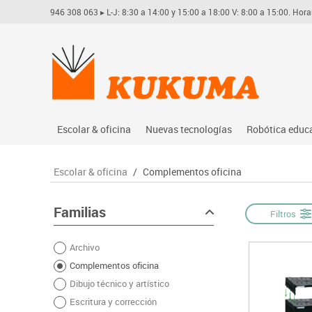
946 308 063
▸ L-J: 8:30 a 14:00 y 15:00 a 18:00 V: 8:00 a 15:00. Hora
Escolar & oficina
Nuevas tecnologías
Robótica educ
Archivo
Audio
Arduino
Escolar & oficina
/
Complementos oficina
Complementos oficina
Conectividad y señal
Learning res
Dibujo técnico y artístico
Mobiliario tecnológico
Lego educati
Familias
Filtros
Escritura y corrección
Monitores interactivos
Matatastudi
Archivo
Higiene
Soportes
Vex robotics
Complementos oficina
Informática
Videoconferencia
Otros
Dibujo técnico y artístico
Manualidades
Videoproyección
Escritura y corrección
Material escolar