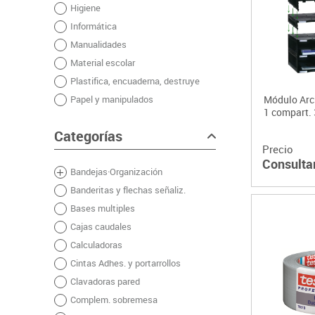
Higiene
Plastifica, encuaderna, destruye
Informática
Papel y manipulados
Manualidades
Material escolar
Plastifica, encuaderna, destruye
Papel y manipulados
Módulo Arc
1 compart
Categorías
Precio
Consulta
Bandejas·Organización
Banderitas y flechas señaliz.
Bases multiples
Cajas caudales
Calculadoras
Cintas Adhes. y portarrollos
Clavadoras pared
Complem. sobremesa