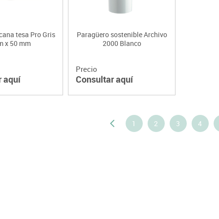
cana tesa Pro Gris
Paragüero sostenible Archivo
m x 50 mm
2000 Blanco
Precio
r aquí
Consultar aquí
1
2
3
4