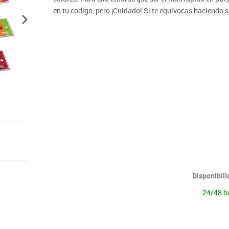
Lenguaje & idiomas
en tu codigo, pero ¡Cuidado! Si te equivocas haciendo s
Disponibil
24/48 h