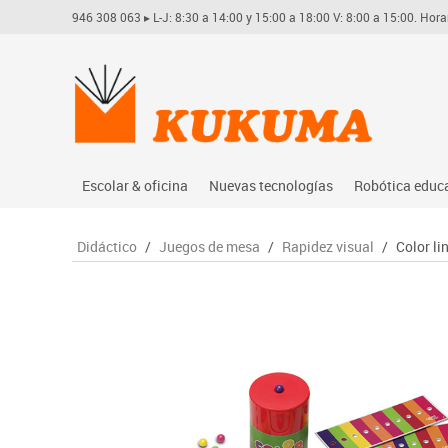
946 308 063
▸ L-J: 8:30 a 14:00 y 15:00 a 18:00 V: 8:00 a 15:00. Hora
Escolar & oficina
Nuevas tecnologías
Robótica educ
Archivo
Audio
Arduino
Didáctico
/
Juegos de mesa
/
Rapidez visual
/
Color li
Complementos oficina
Conectividad y señal
Learning res
Dibujo técnico y artístico
Mobiliario tecnológico
Lego educati
Escritura y corrección
Monitores interactivos
Matatastudi
Higiene
Soportes
Vex robotics
Informática
Videoconferencia
Otros
Manualidades
Videoproyección
Material escolar