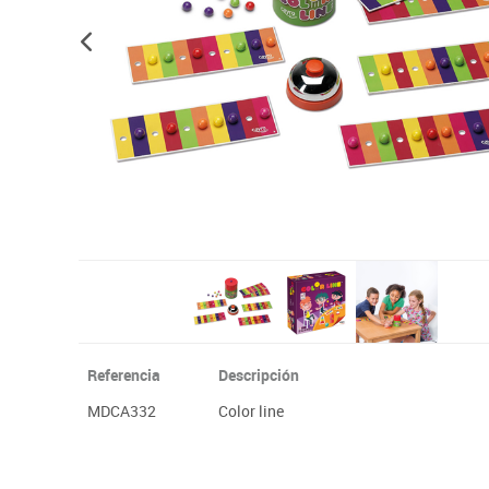
Plastifica, encuaderna, destruye
Papel y manipulados
Referencia
Descripción
MDCA332
Color line