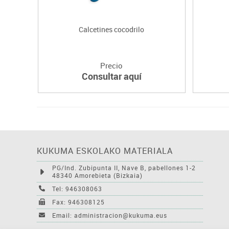
Calcetines cocodrilo
Precio
Consultar aquí
KUKUMA ESKOLAKO MATERIALA
PG/Ind. Zubipunta II, Nave B, pabellones 1-2
48340 Amorebieta (Bizkaia)
Tel: 946308063
Fax: 946308125
Email: administracion@kukuma.eus