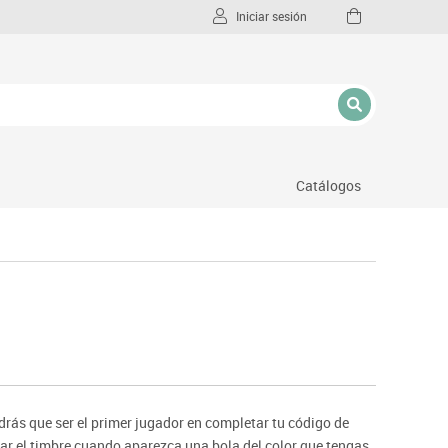
Iniciar sesión
Catálogos
l
ndrás que ser el primer jugador en completar tu código de
sar el timbre cuando aparezca una bola del color que tengas