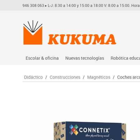
946 308 063
▸ L-J: 8:30 a 14:00 y 15:00 a 18:00 V: 8:00 a 15:00. Hora
Escolar & oficina
Nuevas tecnologías
Robótica educ
Archivo
Audio
Arduino
Didáctico
/
Construcciones
/
Magnéticos
/
Coches arco
Complementos oficina
Conectividad y señal
Learning res
Dibujo técnico y artístico
Mobiliario tecnológico
Lego educati
Escritura y corrección
Monitores interactivos
Matatastudi
Higiene
Soportes
Vex robotics
Informática
Videoconferencia
Otros
Manualidades
Videoproyección
Material escolar