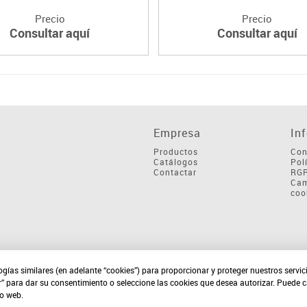
Precio
Precio
Consultar aquí
Consultar aquí
Empresa
In
Productos
Con
Catálogos
Pol
Contactar
RG
Cam
coo
ogías similares (en adelante “cookies”) para proporcionar y proteger nuestros servi
r” para dar su consentimiento o seleccione las cookies que desea autorizar. Puede 
io web.