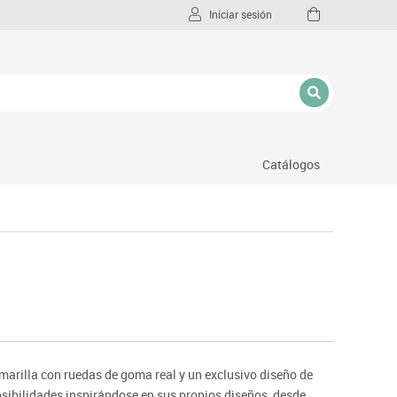
Iniciar sesión
Catálogos
l
marilla con ruedas de goma real y un exclusivo diseño de
posibilidades inspirándose en sus propios diseños, desde