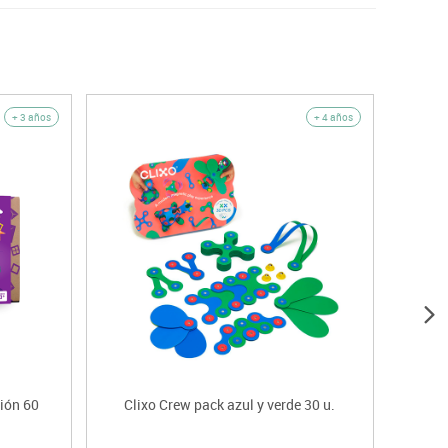
+ 3 años
+ 4 años
ción 60
Clixo Crew pack azul y verde 30 u.