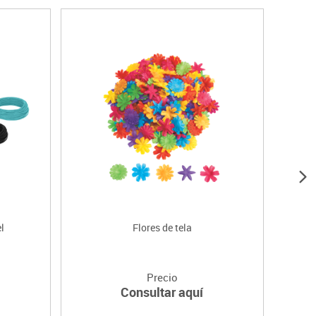
l
Flores de tela
Pa
Precio
Consultar aquí