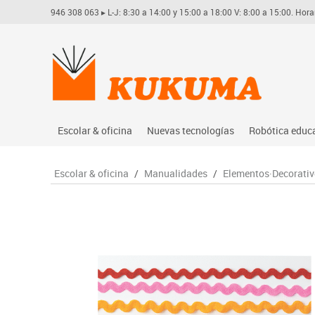
946 308 063
▸ L-J: 8:30 a 14:00 y 15:00 a 18:00 V: 8:00 a 15:00. Hora
Escolar & oficina
Nuevas tecnologías
Robótica educ
Archivo
Audio
Arduino
Escolar & oficina
/
Manualidades
/
Elementos·Decorativ
Complementos oficina
Conectividad y señal
Learning res
Dibujo técnico y artístico
Mobiliario tecnológico
Lego educati
Escritura y corrección
Monitores interactivos
Matatastudi
Higiene
Soportes
Vex robotics
Informática
Videoconferencia
Otros
Manualidades
Videoproyección
Material escolar