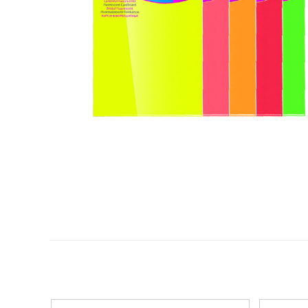
Plastifica, encuaderna, destruye
Papel y manipulados