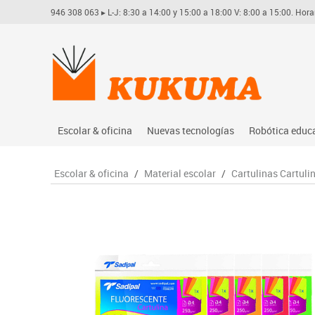
946 308 063
▸ L-J: 8:30 a 14:00 y 15:00 a 18:00 V: 8:00 a 15:00. Hora
Escolar & oficina
Nuevas tecnologías
Robótica educ
Archivo
Audio
Arduino
Escolar & oficina
/
Material escolar
/
Cartulinas Cartuli
Complementos oficina
Conectividad y señal
Learning res
Dibujo técnico y artístico
Mobiliario tecnológico
Lego educati
Escritura y corrección
Monitores interactivos
Matatastudi
Higiene
Soportes
Vex robotics
Informática
Videoconferencia
Otros
Manualidades
Videoproyección
Material escolar