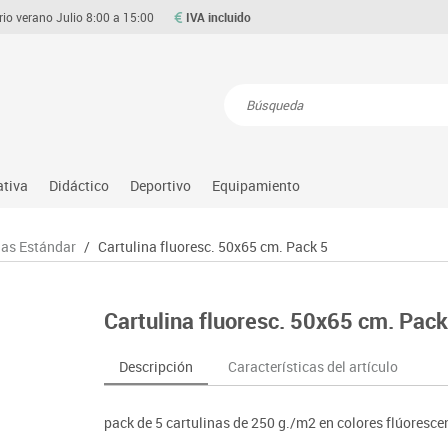
rio verano Julio 8:00 a 15:00
IVA incluido
Resultados de la búsqueda
ativa
Didáctico
Deportivo
Equipamiento
Asociación y atención
Atletismo
Aulas entornos naturales
Equipamiento
nas Estándar
/
Cartulina fluoresc. 50x65 cm. Pack 5
Matemáticas
ource
Ciencias
Balones y pelotas
Despachos y oficinas
Gimnasia rítmica
Medio natural, social y cultura
on
Construcciones
Béisbol
Espacios compartidos
Gimnasio
Motricidad fina
Cartulina fluoresc. 50x65 cm. Pack
o
Espacios exteriores
Comp. deportivos
Mesas educación
Hockey
Música
Espacios multisensoriales
Deportes alternativos
Muebles escolares
Piscina
Primeras edades
Descripción
Características del artículo
Juegos heurísticos
Deportes raqueta
Percheros, baldas y taquillas
Protección deportiva
Psicomotricidad
Juegos de mesa
Entrenamiento
Pizarras, vitrinas y expositores
Psicomotricidad
Stem
pack de 5 cartulinas de 250 g./m2 en colores flúorescen
Juegos simbólicos
Sillas, bancos y taburetes
Tinkering